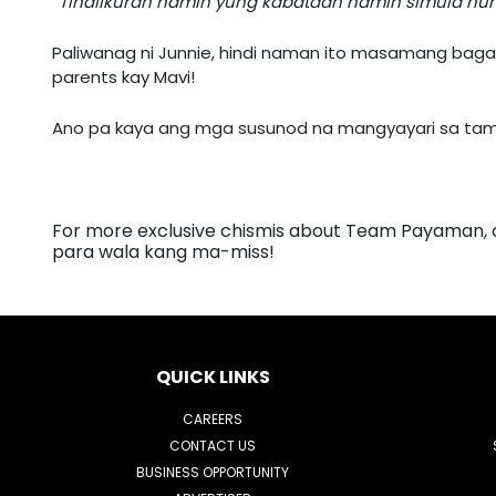
“Tinalikuran namin yung kabataan namin simula nu
Paliwanag ni Junnie, hindi naman ito masamang bagay
parents kay Mavi!
Ano pa kaya ang mga susunod na mangyayari sa tamba
For more exclusive chismis about Team Payaman, do
para wala kang ma-miss!
QUICK LINKS
CAREERS
CONTACT US
BUSINESS OPPORTUNITY