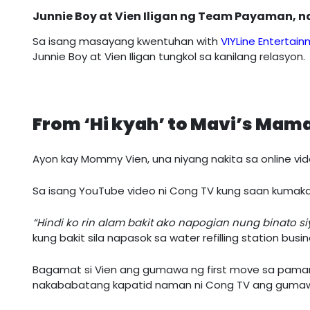
Junnie Boy at Vien Iligan ng Team Payaman, 
Sa isang masayang kwentuhan with
VIYLine Enterta
Junnie Boy at Vien Iligan tungkol sa kanilang relasyon.
From ‘Hi kyah’ to Mavi’s Mam
Ayon kay Mommy Vien, una niyang nakita sa online vi
Sa isang YouTube video ni Cong TV kung saan kumaka
“Hindi ko rin alam bakit ako napogian nung binato s
kung bakit sila napasok sa water refilling station busin
Bagamat si Vien ang gumawa ng first move sa pam
nakababatang kapatid naman ni Cong TV ang gumawa