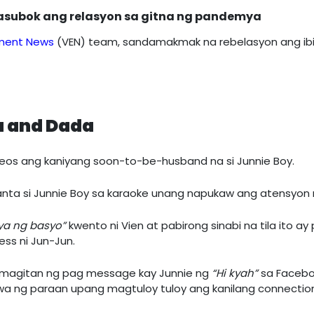
nasubok ang relasyon sa gitna ng pandemya
inment News
(VEN) team, sandamakmak na rebelasyon ang ibi
a and Dada
deos ang kaniyang soon-to-be-husband na si Junnie Boy.
nta si Junnie Boy sa karaoke unang napukaw ang atensyon n
iya ng basyo”
kwento ni Vien at pabirong sinabi na tila ito ay
ess ni Jun-Jun.
amagitan ng pag message kay Junnie ng
“Hi kyah”
sa Facebo
 ng paraan upang magtuloy tuloy ang kanilang connection