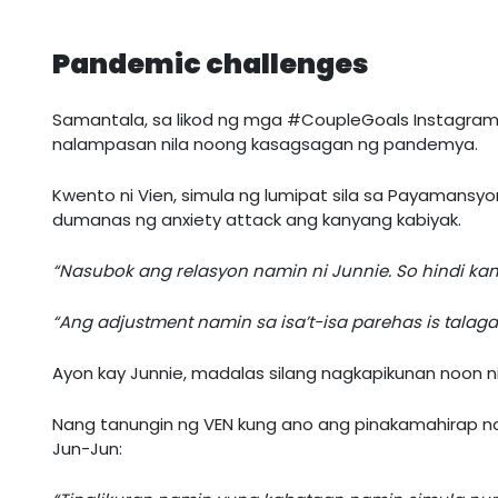
Pandemic challenges
Samantala, sa likod ng mga #CoupleGoals Instagram 
nalampasan nila noong kasagsagan ng pandemya.
Kwento ni Vien, simula ng lumipat sila sa Payamansyo
dumanas ng anxiety attack ang kanyang kabiyak.
“Nasubok ang relasyon namin ni Junnie. So hindi kam
“Ang adjustment namin sa isa’t-isa parehas is tala
Ayon kay Junnie, madalas silang nagkapikunan noon 
Nang tanungin ng VEN kung ano ang pinakamahirap na 
Jun-Jun: