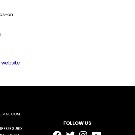
nds-on
!
l
website
GMAIL.COM
FOLLOW US
BREEZE SUBD.,