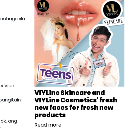
nahagi nila
i Vien.
VIYLine Skincare and
VIYLine Cosmetics' fresh
 pangitain
new faces for fresh new
products
ok, ang
Read more
.