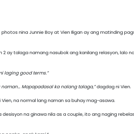
photos nina Junnie Boy at Vien Iligan ay ang matinding pa
n 2 ay talaga namang nasubok ang kanilang relasyon, lalo n
i laging good terms.”
ga naman… Mapapadasal ka nalang talaga,”
dagdag ni Vien.
ni Vien, na normal lang naman sa buhay mag-asawa.
desisyon na ginawa nila as a couple, ito ang naging rebelas