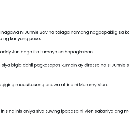
nagawa ni Junnie Boy na talaga namang nagpapakilig sa k
ba ng kanyang puso.
 Daddy Jun bago ito tumayo sa hapagkainan.
rin siya bigla dahil pagkatapos kumain ay diretso na si Junnie 
 pagiging maasikasong asawa at ina ni Mommy Vien.
 inis na inis aniya siya tuwing ipapasa ni Vien sakaniya ang m