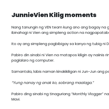
JunnieVien Kilig moments
Nang tanungin ng VEN team kung ano ang bagay na gi
ibinahagi ni Vien ang simpleng action na nagpapata
Ito ay ang simpleng pagbibigay sa kanya ng tubig ni
Pabiro din sinabi ni Vien na matapos kiligin ay naiinis 
paglalaro ng computer.
Samantala, labis naman kinakikiligan ni Jun-Jun ang
“Yung nanay ng anak ko, sobrang maalaga.”
Pabiro ding sinabi ng tinaguriang “Monthly Vlogger” na
Mavi.