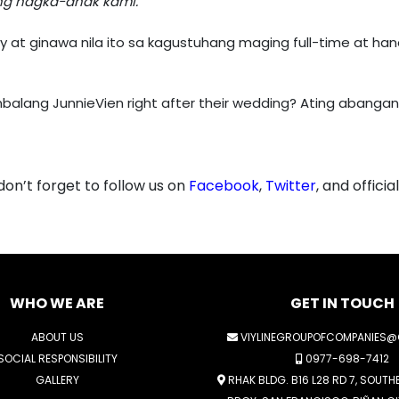
ng nagka-anak kami.”
 at ginawa nila ito sa kagustuhang maging full-time at ha
lang JunnieVien right after their wedding? Ating abangan
n’t forget to follow us on
Facebook
,
Twitter
, and officia
WHO WE ARE
GET IN TOUCH
ABOUT US
VIYLINEGROUPOFCOMPANIES@
SOCIAL RESPONSIBILITY
0977-698-7412
GALLERY
RHAK BLDG. B16 L28 RD 7, SOUTH