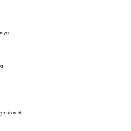
anya,
sa
ga utos ni