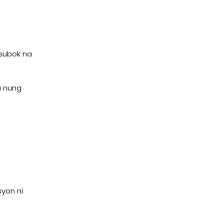
gsubok na
a nung
yon ni