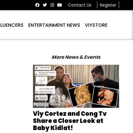
Contact Us
Register
FLUENCERS
ENTERTAINMENT NEWS
VIYSTORE
More News & Events
Viy Cortez and Cong Tv
Share a Closer Look at
Baby Kidlat!